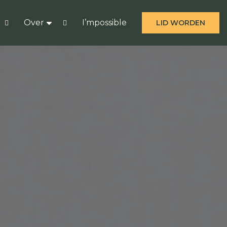
Over
I’mpossible
LID WORDEN